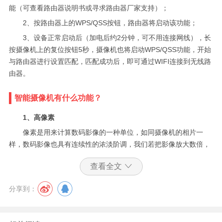
能（可查看路由器说明书或寻求路由器厂家支持）；
2、按路由器上的WPS/QSS按钮，路由器将启动该功能；
3、设备正常启动后（加电后约2分钟，可不用连接网线），长
按摄像机上的复位按钮5秒，摄像机也将启动WPS/QSS功能，开始
与路由器进行设置匹配，匹配成功后，即可通过WIFI连接到无线路
由器。
智能摄像机有什么功能？
1、高像素
像素是用来计算数码影像的一种单位，如同摄像机的相片一
样，数码影像也具有连续性的浓淡阶调，我们若把影像放大数倍，
会发现这些连续色调其实是由许多色彩相近的小方点所组成，这些
查看全文
小方点就是构成影像的最小单位像素。这种最小的图形的单元能在
屏幕上显示通常是单个的染色点。越高位的像素，其拥有的色板也
分享到：
就越丰富，越能表达颜色的真实感。一个像素通常被视为图像的最
小的完整采样。
2、低照度