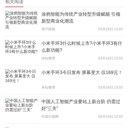
相关阅读
照度也称灵敏度。是CCD对环境光线的敏感程度，或者说是
CCD正常成像时所需要的最暗光线。照度的单位是勒克斯（LUX）
涂鸦智能为传统产业转型升级赋能 引领
数值越小，表示需要的光线越少，摄像头也越灵敏。
新型商业化潮流
3、宽动态
用户投稿
03月16日 13:03
宽动态技术能使摄像机在暗处获得明亮图像的同时使明亮处不
小米手环3什么时候上市?小米手环3有什
受色饱和度的影响。在宽动态技术的支持下，摄像机可在任何地方
么新功能?
获取比应用。它能将在高光照处使用高速快门曝光和在低光处使用
低速快门曝光生成的图像结合从而生成合成图像，所以能获得暗处
本站整理
03月16日 13:03
细节，而图像的明亮处又不过于饱和。
小米手环3今日发布 屏幕变大 仅169元！
4、3D-DNR
3D数字降噪系统摄像机采用专用DSP强大的处理能力，通过检
本站整理
03月16日 13:03
测和分析帧存储器图像信息进行有效处理，极大地消除了信号中的
干扰噪声波，从而有效的提高了画面的清晰度。
中国人工智能产业要站上新台阶 仍需过
智能摄像机怎么选？
好“三关”
中国日报网
03月16日 13:03
1、分辨率和帧率
智能摄像机的分辨率决定了最终呈现在手机或平板等屏幕上的