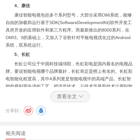
4、康佳
康佳智能电视包括多个系列型号，大部分采用OMi系统，能够
自由的加载和运行基于SDK(SoftwareDevelopmentKit)软件开发工
具所开发的应用软件和第三方程序。而最新推出的8000系列，在
OMI3。0的基础上，又加入了谷歌针对平板电视优化过的Andriod
系统，双系统运行。
5、长虹
长虹公司位于中国科技城绵阳，长虹彩电是国内着名的电视品
牌。要说智能电视哪个品牌最好，长虹肯定是榜上有名的。长虹彩
电智能化程度高，其中A系列更是智能电视中的高端产品。长虹智
能电视利用先进的工艺，把语音技术，云技术等最新技术运用到智
能电视操作系统中，在保证质量的同时又使产品高度智能化。
查看全文
3d智能电视有什么优势？
分享到：
3d智能云电视是在智能电视的基础上运用云计算、云储存等技
能对现有运用进行晋级的智能运设备，它拥有着软件更新、进行电
视内容无线扩大一起还行结束海量储存和长途控制的优势。运用3d
相关阅读