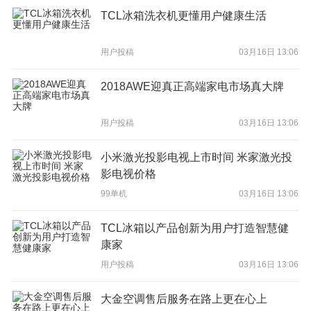
智能云电视的用户在进行操作过程中不需要进行电视系统的晋级、
TCL冰箱洗衣机更懂用户健康生活
保护和资源的下载，只需要将电视衔接在网络上就能结束的资源运
用的下载和同享。它是一种真正可以结束海量储存、长途控制的技
能，在运用3d智能云电视的时分只需要有网线的衔接，就能将云技
用户投稿
03月16日 13:06
能装备在3D、LED等电视上，是对现有的智能电视进行运用和晋
级。高智能的装备，大幅度的提升了智能电视机的实用性。
2018AWE迎真正高端家电市场真大牌
如何选购3d智能电视？
用户投稿
03月16日 13:06
1、装备
小米激光投影电视上市时间 米家激光投
智能电视功用好不好，最基础的要先看“四大件”：CPU、
影电视价格
GPU、内存，存储，这四项方针直接决议了智能电视的功能。
99单机
03月16日 13:06
CPU就像是轿车的发动机，它会直接影响到电视的工作速度，
当时市面上的CPU便是双核产品，主频最快可以抵达1.5GHz，消
TCL冰箱以产品创新为用户打造智慧健
费者可以选择工作速度在1.2GHz以上的产品，就根柢可以保证大型
康家
软件的工作。而GPU呢，尽管它和CPU只差一个字母，但它们的分
工可彻底不一样。GPU专职担任图形闪现的功用，简单说，GPU越
用户投稿
03月16日 13:06
强悍，电视的闪现效果就越好。关于GPU的查核，是用每秒烘托三
角形的数量来核算的，小编主张选购800万三角形/秒以上的GPU产
大金空调售后服务在路上更在心上