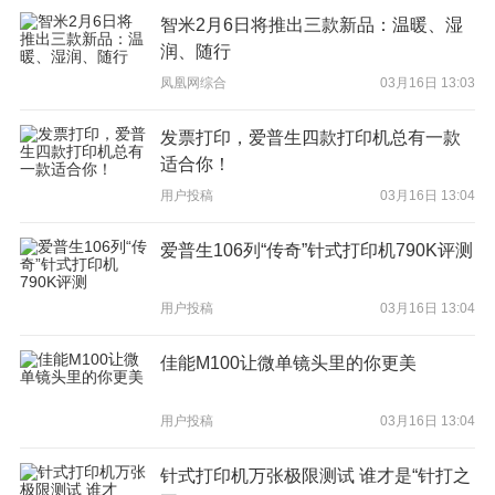
IPS硬屏。IPS硬屏的优点在于它的可视角度非常高，色彩还原度很
智米2月6日将推出三款新品：温暖、湿
高。它不像软屏用手划会出现水纹样的变形。它海域一个最大的特
润、随行
点和优势，LG电视机的面板属于国际顶级面板，对于用户来说，体
凤凰网综合
03月16日 13:03
验度还是十分好的。在外观上LG可能就不及它的老对手三星了。外
观没有三星电视机的外观高端大气。但是每个牌子的智能电视机都
发票打印，爱普生四款打印机总有一款
有自己独一无二的特点和优势。如果你对于电视机的还原度和可视
适合你！
角度比较注重的话，可以选择LG的智能电视机。
用户投稿
03月16日 13:04
4、海信
海信家电广受消费者喜爱，电视机也是其中的一种。海信作为
爱普生106列“传奇”针式打印机790K评测
国产品牌，口碑还是十分不错的，以优质的质量和良好的用户体验
深受大家的喜爱。海信之前是传统电视机行业中的佼佼者，但是它
用户投稿
03月16日 13:04
却没有止步于此。这几年随着智能电视机的兴起，海信也不断的推
进智能电视机新技术，海信智能电视机最大的优势是庞大的用户群
佳能M100让微单镜头里的你更美
体和良好口碑。它的特点在于拥有属于自己的核心技术“ULED技
术”。ULED技术就是屏幕显示画质处理引擎采用多分区独立背光设
置。这种技术可以使我们看到的画面更加有层次感，色彩更加的精
用户投稿
03月16日 13:04
准。海信还有一个最大的特点就是它是唯一一个互联网电视电子商
务平台，用户可以很方便的就在电视机上进行购物。
针式打印机万张极限测试 谁才是“针打之