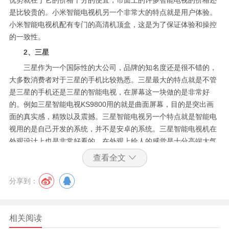
优势就在于它的价格十分的便宜，市面上的许多智能电视的价格还
是比较贵的。小米智能电视机另一个非常大的特点就是用户体验。
小米智能电视机配有专门的高清机顶盒，这是为了保证体验和操控
的一致性。
2、三星
三星作为一个国际性的大公司，品牌的知名度还是很不错的，
大多数消费者对于三星的手机比较熟悉。三星最大的特点就是不管
是三星的手机还是三星的智能电视，在屏幕这一块做的是非常好
的。例如三星智能电视KS9800用的就是曲面屏幕，目的是突出画
面的真实感，精致以及震撼。三星智能电视另一个特点就是智能电
视用的是自己开发的系统，并不是安卓的系统。三星智能电视机在
外观设计上也是非常好看的，在外观上给人的感觉是十分高端大气
的。大的品牌在价格上面就比较贵了。但是如果你对电视的外观比
查看全文
较看重，经济条件也是可以接受的，那么选三星智能电视就没错
了。
分享到：
3、LG
作为和三星平起平坐韩国知名国际性品牌，LG的知名度与消费
相关阅读
者喜爱程度也是非常高的，LG智能电视的最大特点在于它的屏幕是